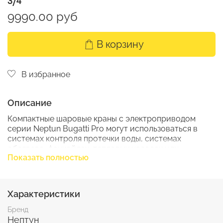
3/4
9990.00 руб
В корзину
В избранное
Описание
Компактные шаровые краны с электроприводом
серии Neptun Bugatti Pro могут использоваться в
системах контроля протечки воды, системах
обогрева, фанкойлах, тепловых насосах или
Показать полностью
установках с автоматически регулируемой подачей
холодной и горячей воды и т. п.
Характеристики
Бренд
Нептун