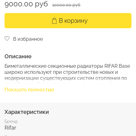
9000.00 руб
10000.00 руб
В корзину
В избранное
Описание
Биметаллические секционные радиаторы RIFAR Base
широко используют при строительстве новых и
модернизации существующих систем отопления по
всей России. Эти радиаторы учитывают требования
Показать полностью
и особенности эксплуатации отопительных
приборов в российских системах отопления. В числе
прочих конструктивных преимуществ, свойственных
этим биметаллическим радиаторам, следует
Характеристики
отметить уникальный способ герметизации
межсекционного соединения, существенно
Бренд
повышающий надежность отопительного прибора.
Rifar
Надежность межсекционного соединения