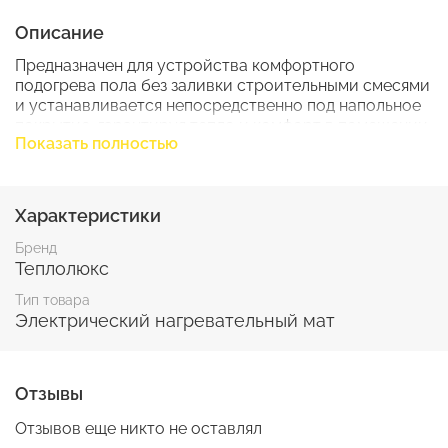
Описание
Предназначен для устройства комфортного
подогрева пола без заливки строительными смесями
и устанавливается непосредственно под напольное
покрытие, гарантируя тепло и комфорт в помещении
Показать полностью
любого типа. Укладывается под быстро
устанавливаемые декоративные покрытия -
идеальный теплый пол под ламинат, паркетную
доску, линолеум или ковролин.
Характеристики
Бренд
Теплолюкс
Тип товара
Электрический нагревательный мат
Отзывы
Отзывов еще никто не оставлял