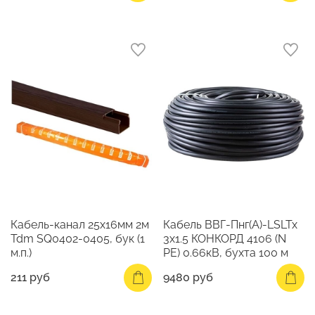
Кабель-канал 25х16мм 2м
Кабель ВВГ-Пнг(А)-LSLTx
Tdm SQ0402-0405, бук (1
3х1.5 КОНКОРД 4106 (N
м.п.)
PE) 0.66кВ, бухта 100 м
211 руб
9480 руб