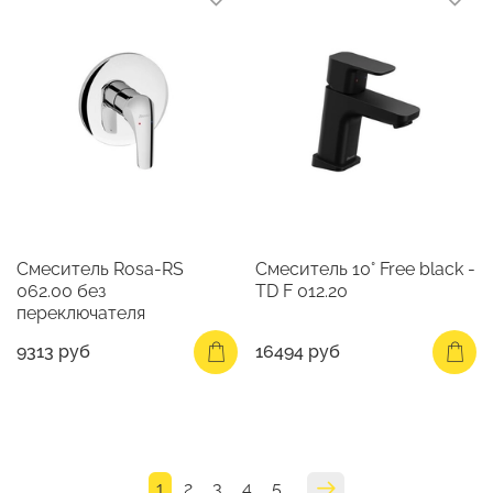
Смеситель Rosa-RS
Смеситель 10° Free black -
062.00 без
TD F 012.20
переключателя
9313 руб
16494 руб
1
2
3
4
5