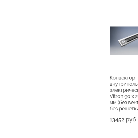
Конвектор
внутрипол
электричес
Vitron 90 х 
мм (без вен
без решетк
13452 руб