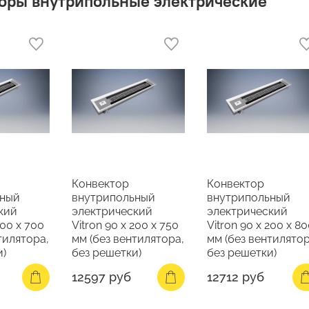
оры внутрипольные электрические
Конвектор
Конвектор
ьный
внутрипольный
внутрипольный
кий
электрический
электрический
200 х 700
Vitron 90 х 200 х 750
Vitron 90 х 200 х 8
тилятора,
мм (без вентилятора,
мм (без вентилятор
и)
без решетки)
без решетки)
12597 руб
12712 руб