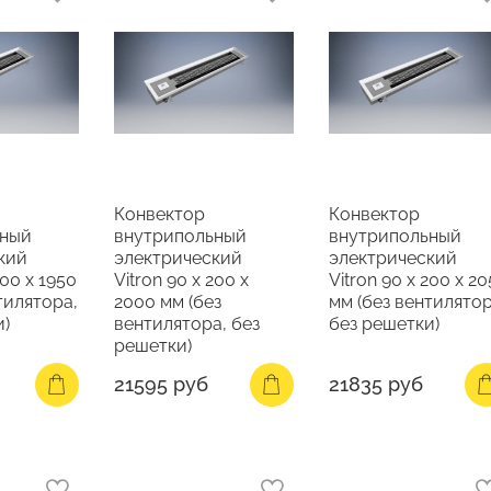
Конвектор
Конвектор
ьный
внутрипольный
внутрипольный
кий
электрический
электрический
200 х 1950
Vitron 90 х 200 х
Vitron 90 х 200 х 2
тилятора,
2000 мм (без
мм (без вентилятор
и)
вентилятора, без
без решетки)
решетки)
21595 руб
21835 руб