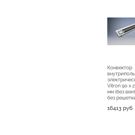
Конвектор
внутрипол
электричес
Vitron 90 х 
мм (без вен
без решетк
16413 руб