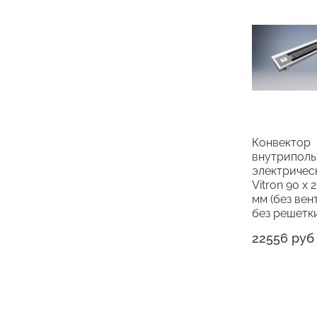
Конвектор
внутрипол
электричес
Vitron 90 х 
мм (без вен
без решетк
22556 руб