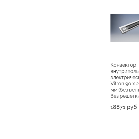
Конвектор
внутрипол
электричес
Vitron 90 х 
мм (без вен
без решетк
18871 руб