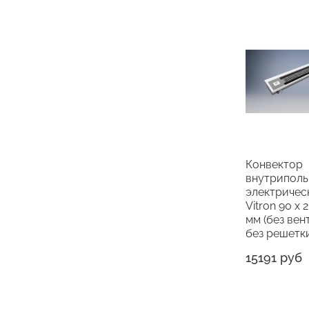
Конвектор
внутрипол
электричес
Vitron 90 х 
мм (без вен
без решетк
15191 руб