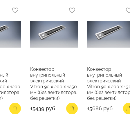
Конвектор
Конвектор
ьный
внутрипольный
внутрипольный
кий
электрический
электрический
200 х 1200
Vitron 90 х 200 х 1250
Vitron 90 х 200 х 1
тилятора,
мм (без вентилятора,
мм (без вентилятор
и)
без решетки)
без решетки)
15439 руб
15686 руб