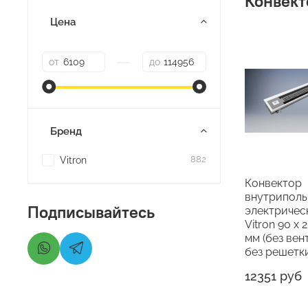
Конвект
Цена
—
от
до
Бренд
Vitron
882
Конвектор
внутрипол
Подписывайтесь
электричес
Vitron 90 х 
мм (без вен
без решетк
12351 руб