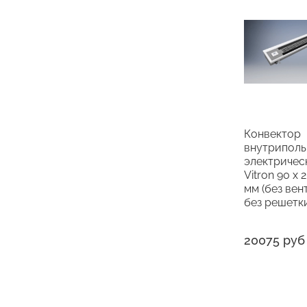
Конвектор
внутрипол
электричес
Vitron 90 х 
мм (без вен
без решетк
20075 руб