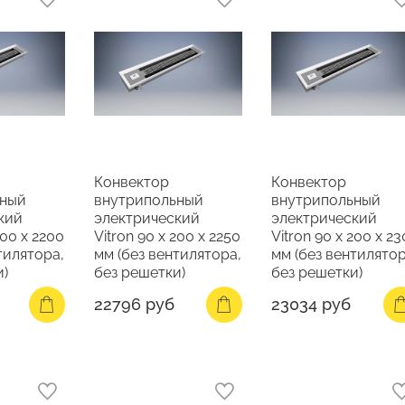
Конвектор
Конвектор
ьный
внутрипольный
внутрипольный
кий
электрический
электрический
200 х 2200
Vitron 90 х 200 х 2250
Vitron 90 х 200 х 2
тилятора,
мм (без вентилятора,
мм (без вентилятор
и)
без решетки)
без решетки)
22796 руб
23034 руб