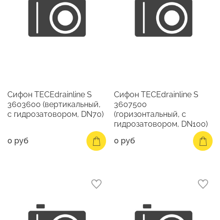
Сифон TECEdrainline S
Сифон TECEdrainline S
3603600 (вертикальный,
3607500
с гидрозатовором, DN70)
(горизонтальный, с
гидрозатовором, DN100)
0 руб
0 руб