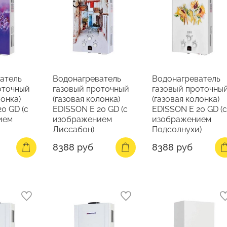
атель
Водонагреватель
Водонагреватель
оточный
газовый проточный
газовый проточны
лонка)
(газовая колонка)
(газовая колонка)
0 GD (с
EDISSON E 20 GD (с
EDISSON E 20 GD (с
ием
изображением
изображением
Лиссабон)
Подсолнухи)
8388 руб
8388 руб