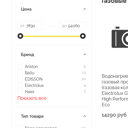
Газовые
Цена
—
от
до
Бренд
Ariston
5
Ballu
13
Водонагрев
EDISSON
10
газовый пр
Electrolux
4
(газовая ко
Haier
7
Electrolux 
Показать все
High Perfo
Eco
14290 руб
Тип товара
90