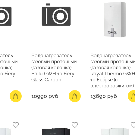
атель
Водонагреватель
Водонагреватель
оточный
газовый проточный
газовый проточны
лонка)
(газовая колонка)
(газовая колонка)
0 Fiery
Ballu GWH 10 Fiery
Royal Thermo GW
Glass Carbon
10 Eclipse (с
электророзжигом)
10990 руб
13690 руб