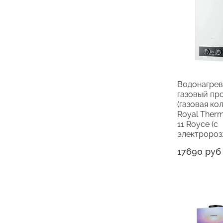
Водонагрев
газовый пр
(газовая ко
Royal The
11 Royce (с
электророз
17690 руб