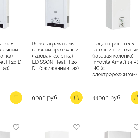
атель
Водонагреватель
Водонагреватель
оточный
газовый проточный
газовый проточны
лонка)
(газовая колонка)
(газовая колонка)
at H 20 D
EDISSON Heat H 20
Innovita Amalfi 14 R
газ)
DL (сжиженный газ)
NG (с
электророзжигом)
9090 руб
44990 руб