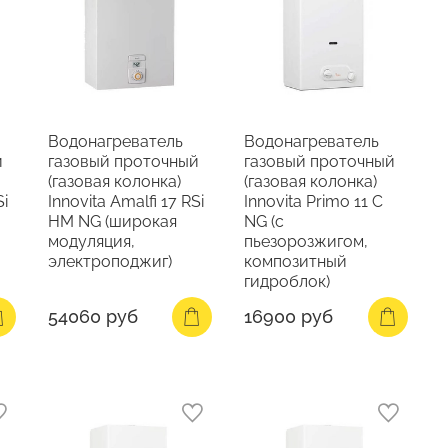
Водонагреватель
Водонагреватель
й
газовый проточный
газовый проточный
(газовая колонка)
(газовая колонка)
Si
Innovita Amalfi 17 RSi
Innovita Primo 11 C
HM NG (широкая
NG (с
модуляция,
пьезорозжигом,
электроподжиг)
композитный
гидроблок)
54060 руб
16900 руб