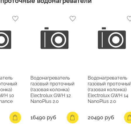
 проточные водонагреватели
атель
Водонагреватель
Водонагреватель
оточный
газовый проточный
газовый проточны
лонка)
(газовая колонка)
(газовая колонка)
GWH 10
Electrolux GWH 12
Electrolux GWH 14
rmance
NanoPlus 2.0
NanoPlus 2.0
16490 руб
20490 руб