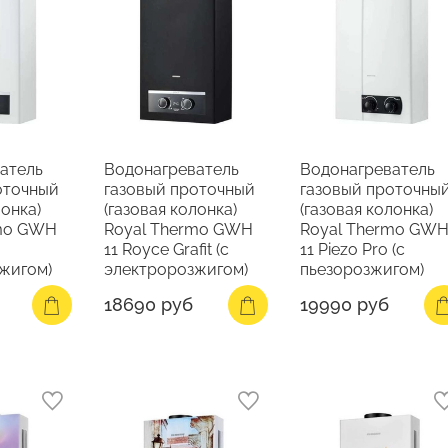
атель
Водонагреватель
Водонагреватель
оточный
газовый проточный
газовый проточны
лонка)
(газовая колонка)
(газовая колонка)
rmo GWH
Royal Thermo GWH
Royal Thermo GW
11 Royce Grafit (с
11 Piezo Pro (с
жигом)
электророзжигом)
пьезорозжигом)
18690 руб
19990 руб