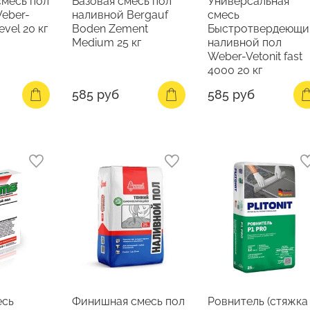
месь пол
Базовая смесь пол
Универсальная
eber-
наливной Bergauf
смесь
level 20 кг
Boden Zement
Быстротвердеющи
Medium 25 кг
наливной пол
Weber-Vetonit fast
4000 20 кг
585 руб
585 руб
есь
Финишная смесь пол
Ровнитель (стяжка