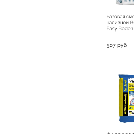
Базовая см
наливной B
Easy Boden 
507 руб