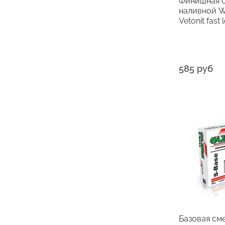
Финишная с
наливной W
Vetonit fast 
585 руб
Базовая см