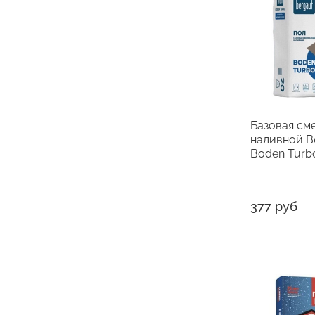
Базовая см
наливной B
Boden Turbo
377 руб