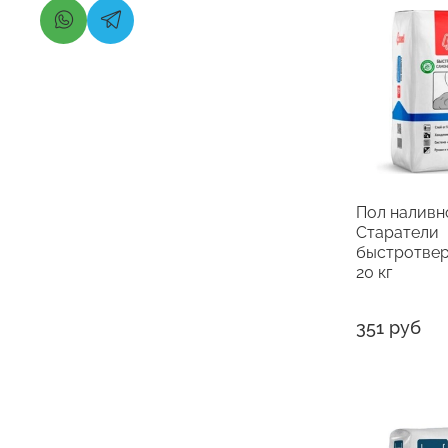
Пол наливн
Старатели
быстротве
20 кг
351 руб