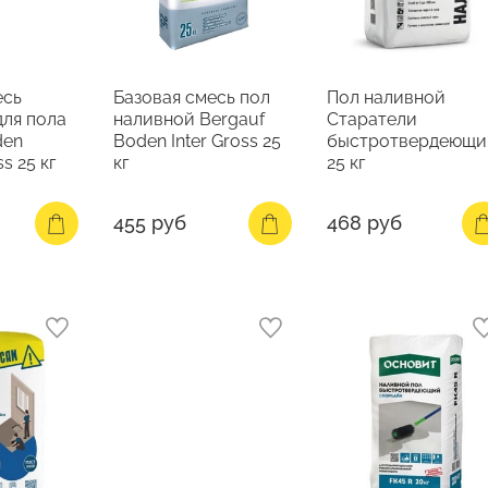
есь
Базовая смесь пол
Пол наливной
для пола
наливной Bergauf
Старатели
den
Boden Inter Gross 25
быстротвердеющи
s 25 кг
кг
25 кг
455 руб
468 руб