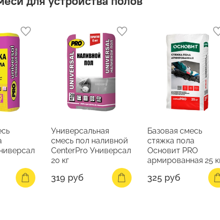
меси для устройства полов
есь
Универсальная
Базовая смесь
а
смесь пол наливной
стяжка пола
Универсал
CenterPro Универсал
Основит PRO
20 кг
армированная 25 к
319 руб
325 руб