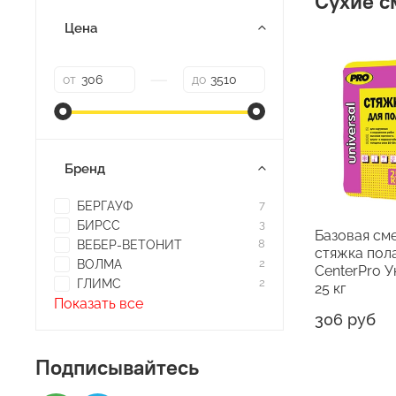
Сухие с
Цена
—
от
до
Бренд
БЕРГАУФ
7
БИРСС
3
Базовая см
ВЕБЕР-ВЕТОНИТ
8
стяжка пол
ВОЛМА
2
CenterPro 
ГЛИМС
2
25 кг
Показать все
306 руб
Подписывайтесь