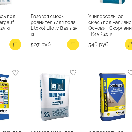
есь пол
Базовая смесь
Универсальная
ergauf
ровнитель для пола
смесь пол наливн
25 кг
Litokol Litoliv Basis 25
Основит Скорлайн
кг
FK45R 20 кг
507 руб
546 руб