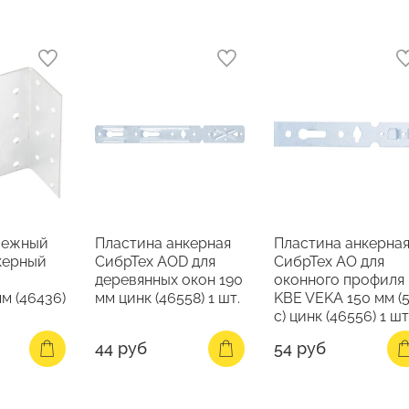
пежный
Пластина анкерная
Пластина анкерна
керный
СибрТех AOD для
СибрТех AO для
деревянных окон 190
оконного профиля
м (46436)
мм цинк (46558) 1 шт.
KBE VEKA 150 мм (
с) цинк (46556) 1 шт
44 руб
54 руб