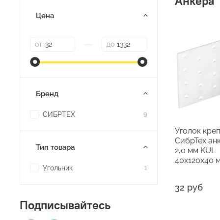
Анкера
Цена
—
от
до
Бренд
СИБРТЕХ
9
Уголок кре
СибрТех ан
Тип товара
2,0 мм KUL
40x120x40 м
Угольник
1
32 руб
Подписывайтесь