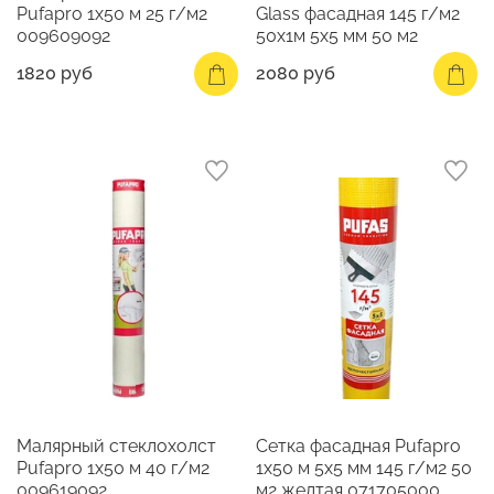
Pufapro 1х50 м 25 г/м2
Glass фасадная 145 г/м2
009609092
50х1м 5х5 мм 50 м2
1820 руб
2080 руб
Малярный стеклохолст
Сетка фасадная Pufapro
Pufapro 1х50 м 40 г/м2
1х50 м 5х5 мм 145 г/м2 50
009619092
м2 желтая 071705000