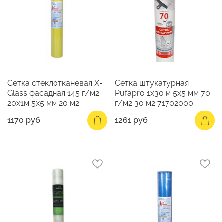
Сетка стеклотканевая X-
Сетка штукатурная
Glass фасадная 145 г/м2
Pufapro 1х30 м 5х5 мм 70
20х1м 5х5 мм 20 м2
г/м2 30 м2 71702000
1170 руб
1261 руб