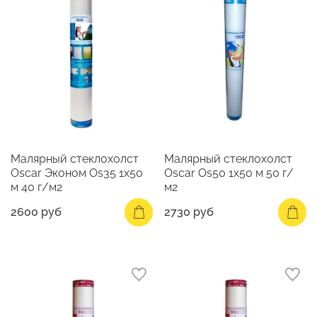
Малярный стеклохолст
Малярный стеклохолст
Oscar Эконом Os35 1х50
Oscar Os50 1х50 м 50 г/
м 40 г/м2
м2
2600 руб
2730 руб