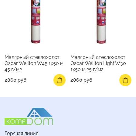
Малярный стеклохолст
Малярный стеклохолст
Oscar Wellton W45 1x50 м
Oscar Wellton Light W30
45 г/м2
1x50 м 25 г/м2
2860 руб
2860 руб
Горячая линия