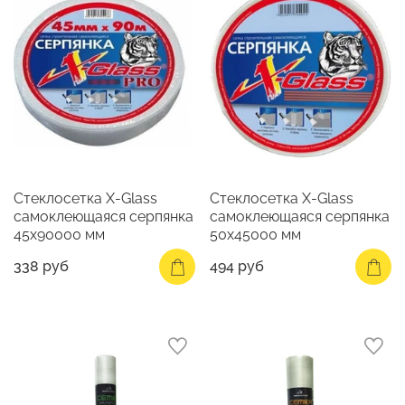
Стеклосетка X-Glass
Стеклосетка X-Glass
самоклеющаяся серпянка
самоклеющаяся серпянка
45х90000 мм
50х45000 мм
338 руб
494 руб