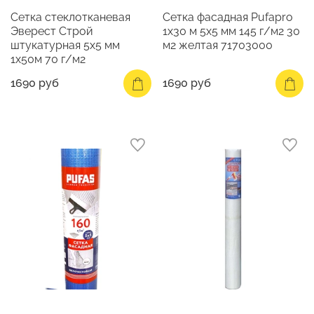
Сетка стеклотканевая
Сетка фасадная Pufapro
Эверест Строй
1х30 м 5х5 мм 145 г/м2 30
штукатурная 5х5 мм
м2 желтая 71703000
1х50м 70 г/м2
1690 руб
1690 руб