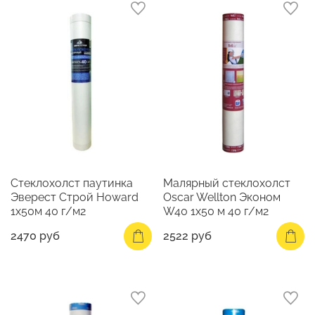
Стеклохолст паутинка
Малярный стеклохолст
Эверест Строй Howard
Oscar Wellton Эконом
1х50м 40 г/м2
W40 1x50 м 40 г/м2
2470 руб
2522 руб