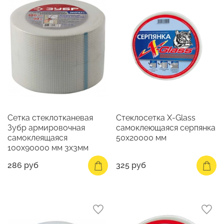
Сетка стеклотканевая
Стеклосетка X-Glass
Зубр армировочная
самоклеющаяся серпянка
самоклеящаяся
50х20000 мм
100х90000 мм 3х3мм
286 руб
325 руб