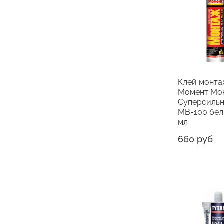
Клей монт
Момент Мо
Суперсиль
МВ-100 бел
мл
660 руб