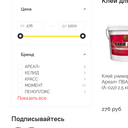
Клей дл
Цена
—
от
до
Бренд
АРЕАЛ+
5
КЕЛИД
1
Клей униве
КРАСС
1
Ареал+ ПВ
МОМЕНТ
11
(А-022) 2,5 к
ПЕНОПЛЭКС
1
Показать все
276 руб
Подписывайтесь