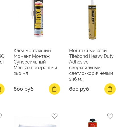
Клей монтажный
Монтажный клей
RO
Момент Монтаж
Titebond Heavy Duty
мл
Суперсильный
Adhesive
Мвп-70 прозрачный
сверхсильный
280 мл
светло-коричневый
296 мл
600 руб
600 руб