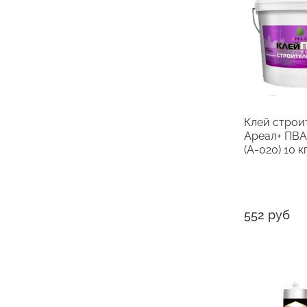
Клей строи
Ареал+ ПВ
(А-020) 10 к
552 руб