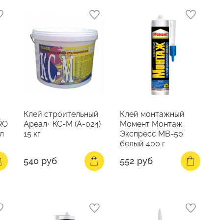
Клей строительный
Клей монтажный
RO
Ареал+ КС-М (А-024)
Момент Монтаж
л
15 кг
Экспресс MB-50
белый 400 г
540 руб
552 руб