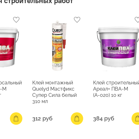
я строительных работ
рсальный
Клей монтажный
Клей строительны
А-М
Quelyd Мастфикс
Ареал+ ПВА-М
г
Супер Сила белый
(А-020) 10 кг
310 мл
312 руб
384 руб