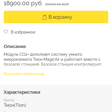
18900.00 руб
20000.00 руб
В корзину
В избранное
Описание
Модуль CO2+ дополняет систему умного
микроклимата Тион MagicAir и работает вместе с
базовой станцией. Базовая станция контролирует
все бризеры в доме, но получает данные о состоянии
Показать полностью
атмосферы только в той комнате, где она
установлена. Модули CO2+ собирают информацию
об уровне углекислого газа, влажности и
температуре в других комнатах и передают их на
Характеристики
базовую станцию, поддерживая систему умного
микроклимата во всем доме.
Бренд
Тион(Tion)