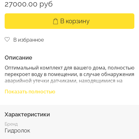
27000.00 руб
В корзину
В избранное
Описание
Оптимальный комплект для вашего дома, полностью
перекроет воду в помещении, в случае обнаружения
аварийной утечки датчиками, находящимися на
полу. Сигнал передается через модуль управления
Показать полностью
на шаровые краны с электроприводом. Также
возможно управление из любой точки мира с
помощью смартфона.
Характеристики
Комплект Ultimate прост в управлении и установке.
Бренд
Раз в неделю автоматически проворачивает кран на
Гидролок
всякий случай, чтобы не допустить закисания внутри.