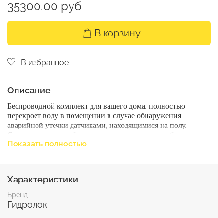
35300.00 руб
В корзину
В избранное
Описание
Беспроводной комплект для вашего дома, полностью
перекроет воду в помещении в случае обнаружения
аварийной утечки датчиками, находящимися на полу.
Сигнал передается без проводов, поэтому не требуется
Показать полностью
дополнительный монтаж для датчиков. Краны работают как
исполнительный механизм, перекрывающий воду в случае
потопа. Краны Ultimate обладают невероятным крутящим
моментом, что позволяет им перекрывать даже самую
Характеристики
тяжелую и загрязненую воду
Бренд
Комплект Gidrolock Radio прост в управлении и установке.
Гидролок
Раз в неделю автоматически проворачивает кран на всякий