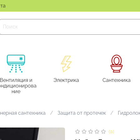
ата
Вентиляция и
Электрика
Сантехника
ондиционирова
ние
нерная сантехника
Защита от протечек
Гидроло
(0)