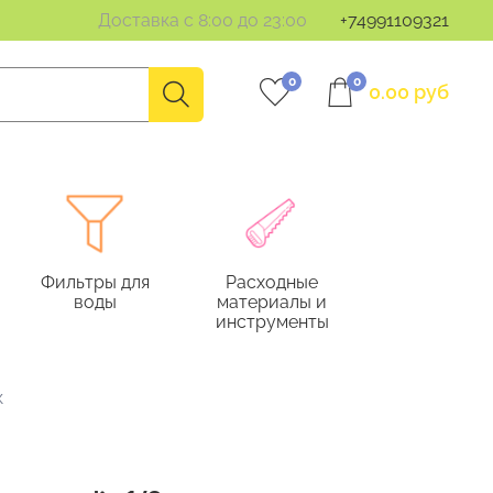
Доставка с 8:00 до 23:00
+74991109321
0
0
0.00 руб
Фильтры для
Расходные
воды
материалы и
инструменты
к