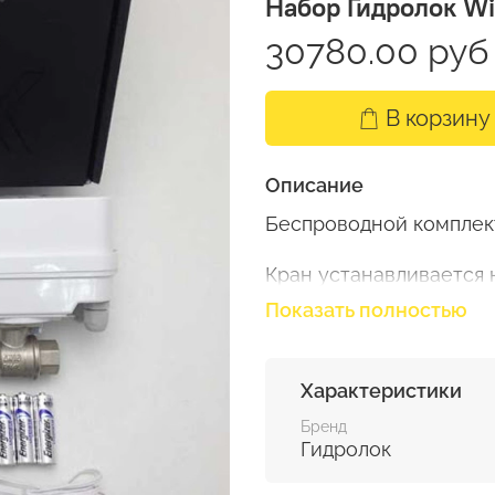
Набор Гидролок Win
30780.00 руб
В корзину
Описание
Беспроводной комплект
Кран устанавливается н
перекрывает воду в сл
Показать полностью
управления) подключаю
реагируют на протечку 
Характеристики
В жилых квартирах обы
холодную воду.
Бренд
Гидролок