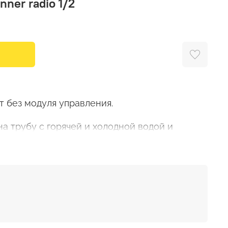
ner radio 1/2
 без модуля управления.
а трубу с горячей и холодной водой и
учае протечки. К нему напрямую (без модуля
тся беспрводные датчики, которые
воды и подают сигнал на закрытие крана.
чно необходимо 2 крана - на горячую и