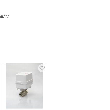
авлял