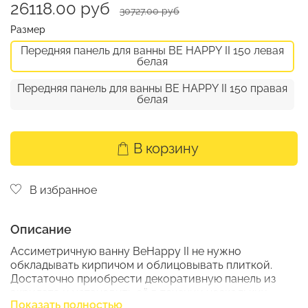
26118.00 руб
30727.00 руб
Размер
Передняя панель для ванны BE HAPPY II 150 левая
белая
Передняя панель для ванны BE HAPPY II 150 правая
белая
В корзину
В избранное
Описание
Ассиметричную ванну BeHappy II не нужно
обкладывать кирпичом и облицовывать плиткой.
Достаточно приобрести декоративную панель из
акрилата и установить её в течении нескольких
Показать полностью
минут, оставляя пространства под ванной