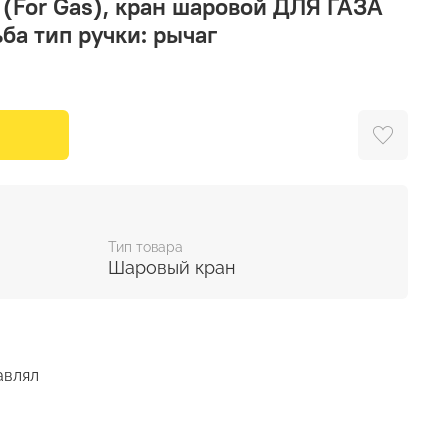
) (For Gas), кран шаровой ДЛЯ ГАЗА
ба тип ручки: рычаг
Тип товара
Шаровый кран
авлял