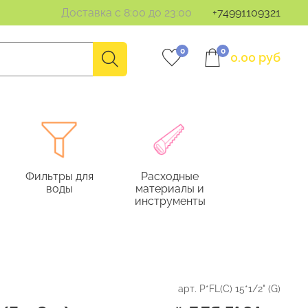
Доставка с 8:00 до 23:00
+74991109321
0
0
0.00 руб
Фильтры для
Расходные
воды
материалы и
инструменты
арт.
P*FL(C) 15*1/2" (G)