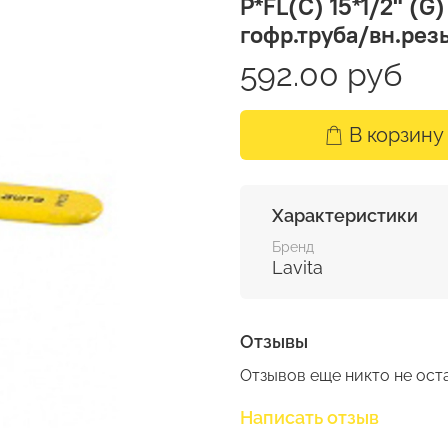
P*FL(C) 15*1/2" (G
гофр.труба/вн.резь
592.00 руб
В корзину
Характеристики
Бренд
Lavita
Отзывы
Отзывов еще никто не ост
Написать отзыв