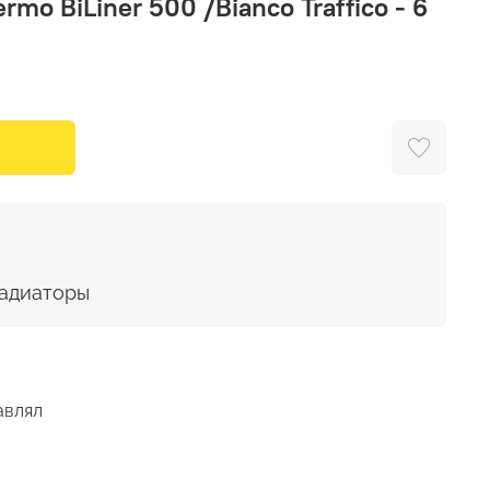
rmo BiLiner 500 /Bianco Traffico - 6
адиаторы
авлял