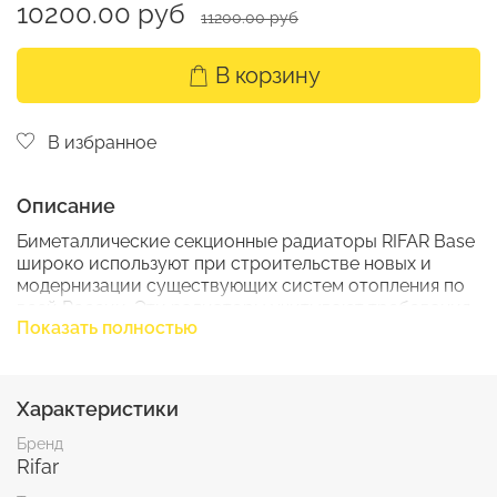
10200.00 руб
11200.00 руб
В корзину
В избранное
Описание
Биметаллические секционные радиаторы RIFAR Base
широко используют при строительстве новых и
модернизации существующих систем отопления по
всей России. Эти радиаторы учитывают требования
Показать полностью
и особенности эксплуатации отопительных
приборов в российских системах отопления. В числе
прочих конструктивных преимуществ, свойственных
этим биметаллическим радиаторам, следует
Характеристики
отметить уникальный способ герметизации
межсекционного соединения, существенно
Бренд
повышающий надежность отопительного прибора.
Rifar
Надежность межсекционного соединения