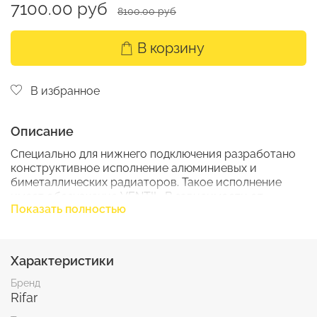
7100.00 руб
8100.00 руб
В корзину
В избранное
Описание
Специально для нижнего подключения разработано
конструктивное исполнение алюминиевых и
биметаллических радиаторов. Такое исполнение
имеет обозначение VENTIL. В зависимости от
Показать полностью
выбранной модели после сборки радиатор
сохраняет ее теплотехнические и эксплуатационные
характеристики. При разработке проекта системы
отопления необходимо учесть гидравлические
Характеристики
особенности узла нижнего подключения и
термостатического клапана согласно оговоренной
Бренд
комплектации. Биметаллический радиатор MONOLIT
Rifar
– это принципиально новый, запатентованный