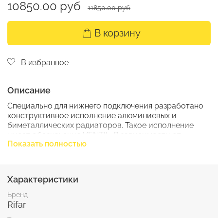
10850.00 руб
11850.00 руб
В корзину
В избранное
Описание
Специально для нижнего подключения разработано
конструктивное исполнение алюминиевых и
биметаллических радиаторов. Такое исполнение
имеет обозначение VENTIL. В зависимости от
Показать полностью
выбранной модели после сборки радиатор
сохраняет ее теплотехнические и эксплуатационные
характеристики. При разработке проекта системы
отопления необходимо учесть гидравлические
Характеристики
особенности узла нижнего подключения и
термостатического клапана согласно оговоренной
Бренд
комплектации. Биметаллический радиатор MONOLIT
Rifar
– это принципиально новый, запатентованный