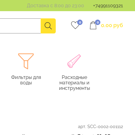
Доставка с 8:00 до 23:00
+74991109321
0
0
0.00 руб
Фильтры для
Расходные
воды
материалы и
инструменты
арт.
SCC-0002-001112