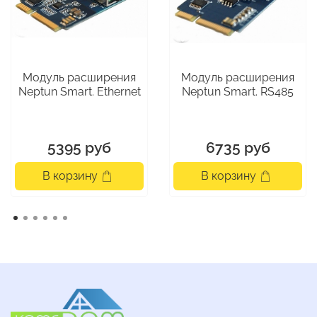
смартфона.
• Контроль показаний расхода воды с приборов
учета ГВС и ХВС
Модуль расширения
Модуль расширения
Состав комплекта
Neptun Smart. Ethernet
Neptun Smart. RS485
• Модуль управления Neptun Smart+ - 1 шт.
• Радиодатчик Neptun Smart 868 - 2 шт
• Датчик Нептун SW 005 - 1 шт
5395 руб
6735 руб
• Кран шаровый с электроприводом Neptun PROFI
12В - 2 шт.
В корзину
В корзину
• Блок питания 12В - 1 шт.
Особенности новой линейки
Законченное комплексное решение для
потребителя
. Возможность выбора между
беспроводным комплектом Profi с
нержавеющими кранами и расширенным